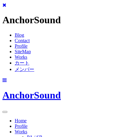
AnchorSound
Blog
Contact
Profile
SiteMap
Works
カート
メンバー
AnchorSound
Toggle
Navigation
Home
Profile
Works