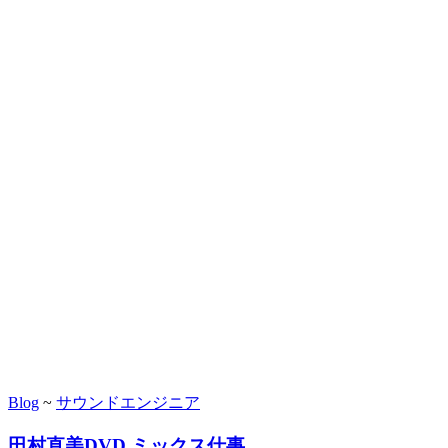
Blog
~
サウンドエンジニア
田村直美DVD ミックス仕事