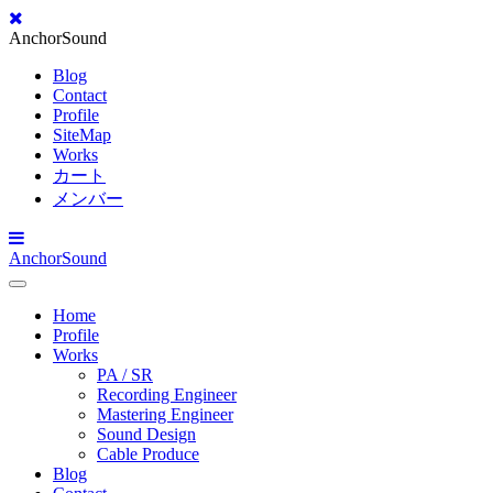
AnchorSound
Blog
Contact
Profile
SiteMap
Works
カート
メンバー
AnchorSound
Toggle
Navigation
Home
Profile
Works
PA / SR
Recording Engineer
Mastering Engineer
Sound Design
Cable Produce
Blog