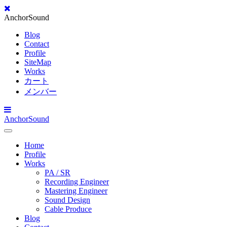
AnchorSound
Blog
Contact
Profile
SiteMap
Works
カート
メンバー
AnchorSound
Toggle
Navigation
Home
Profile
Works
PA / SR
Recording Engineer
Mastering Engineer
Sound Design
Cable Produce
Blog