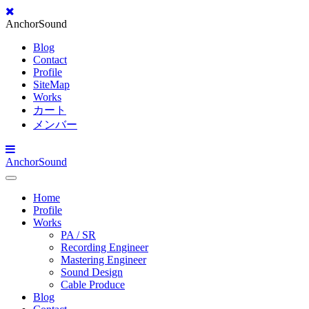
AnchorSound
Blog
Contact
Profile
SiteMap
Works
カート
メンバー
AnchorSound
Toggle
Navigation
Home
Profile
Works
PA / SR
Recording Engineer
Mastering Engineer
Sound Design
Cable Produce
Blog