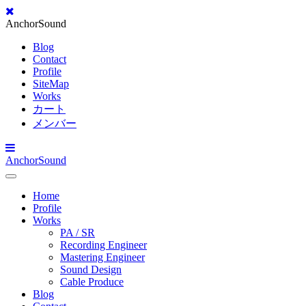
AnchorSound
Blog
Contact
Profile
SiteMap
Works
カート
メンバー
AnchorSound
Toggle
Navigation
Home
Profile
Works
PA / SR
Recording Engineer
Mastering Engineer
Sound Design
Cable Produce
Blog